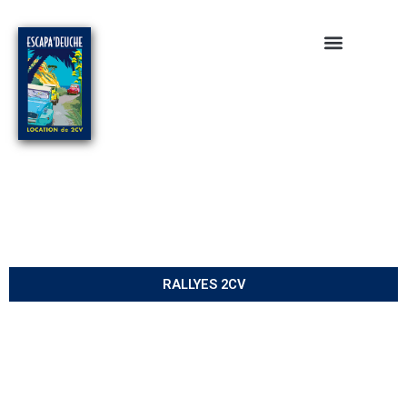
Aller
au
contenu
RALLYES 2CV