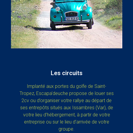
Les circuits
Implanté aux portes du golfe de Saint-
Tropez, Escapa’deuche propose de louer ses
2cv ou d’organiser votre rallye au départ de
ses entrepôts situés aux Issambres (Var), de
votre lieu d’hébergement, à partir de votre
entreprise ou sur le lieu d’arrivée de votre
groupe.