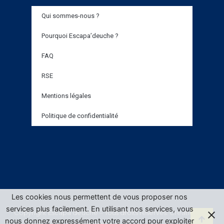
Qui sommes-nous ?
Pourquoi Escapa’deuche ?
FAQ
RSE
Mentions légales
Politique de confidentialité
Les cookies nous permettent de vous proposer nos
services plus facilement. En utilisant nos services, vous
Copyright Escapa’deuche – Tous droits réservés. Création site
nous donnez expressément votre accord pour exploiter
internet Var
AMBRA